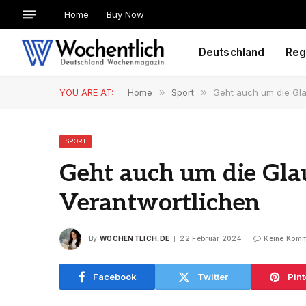
Home
Buy Now
Deutschland
Reg
YOU ARE AT:
Home
»
Sport
»
Geht auch um die Gla
SPORT
Geht auch um die Gla
Verantwortlichen
By
WOCHENTLICH.DE
22 Februar 2024
Keine Komm
Facebook
Twitter
Pint