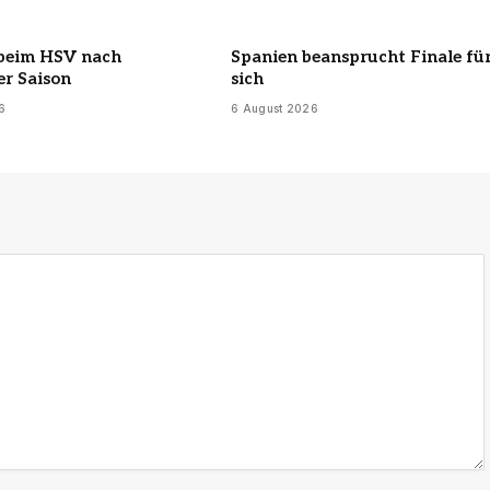
 beim HSV nach
Spanien beansprucht Finale fü
er Saison
sich
6
6 August 2026