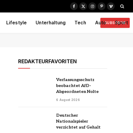
Facebook
X
Instagram
Pinterest
Vimeo
(Twitter)
Lifestyle
Unterhaltung
Tech
Auto
Sport
SUBSCRIBE
REDAKTEURFAVORITEN
Verfassungsschutz
beobachtet AfD-
Abgeordneten Nolte
6 August 2026
Deutscher
Nationalspieler
verzichtet auf Gehalt