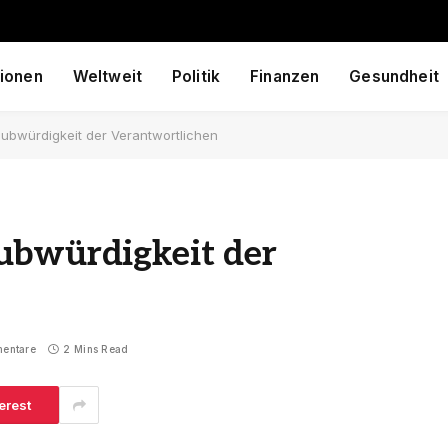
ionen
Weltweit
Politik
Finanzen
Gesundheit
ubwürdigkeit der Verantwortlichen
ubwürdigkeit der
entare
2 Mins Read
erest