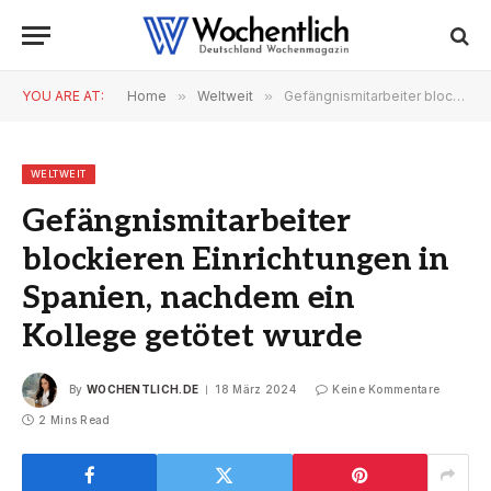
YOU ARE AT:
Home
»
Weltweit
»
Gefängnismitarbeiter blockieren Einrichtungen in Spanien, nachdem ein Kollege getötet wurde
WELTWEIT
Gefängnismitarbeiter
blockieren Einrichtungen in
Spanien, nachdem ein
Kollege getötet wurde
By
WOCHENTLICH.DE
18 März 2024
Keine Kommentare
2 Mins Read