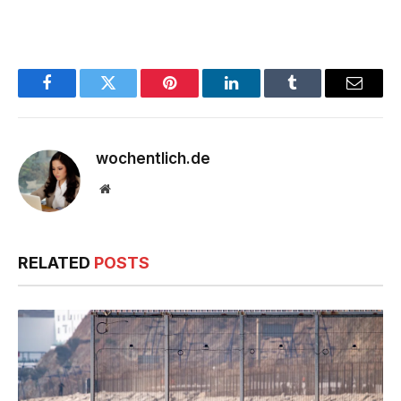
Facebook
Twitter
Pinterest
LinkedIn
Tumblr
Email
wochentlich.de
Website
RELATED
POSTS