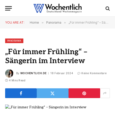
YOU ARE AT:
Home
»
Panorama
»
„Für immer Frühling“ – Sängerin im Interview
PANORAMA
„Für immer Frühling“ –
Sängerin im Interview
By
WOCHENTLICH.DE
18 Februar 2024
Keine Kommentare
4 Mins Read