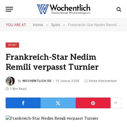
YOU ARE AT:
Home
»
Sport
»
Frankreich-Star Nedim Remili verpasst Turnier
SPORT
Frankreich-Star Nedim
Remili verpasst Turnier
By
WOCHENTLICH.DE
15 Januar 2026
Keine Kommentare
1 Min Read