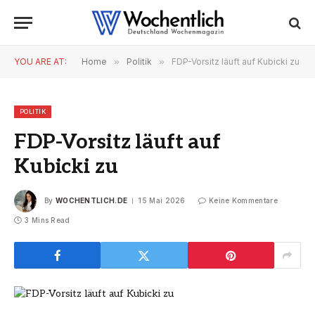
YOU ARE AT:
Home
»
Politik
»
FDP-Vorsitz läuft auf Kubicki zu
POLITIK
FDP-Vorsitz läuft auf
Kubicki zu
By
WOCHENTLICH.DE
15 Mai 2026
Keine Kommentare
3 Mins Read