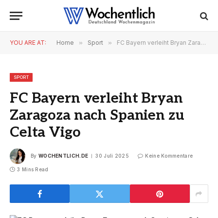
YOU ARE AT:
Home
»
Sport
»
FC Bayern verleiht Bryan Zaragoza nach Spanien zu Celta Vigo
SPORT
FC Bayern verleiht Bryan
Zaragoza nach Spanien zu
Celta Vigo
By
WOCHENTLICH.DE
30 Juli 2025
Keine Kommentare
3 Mins Read