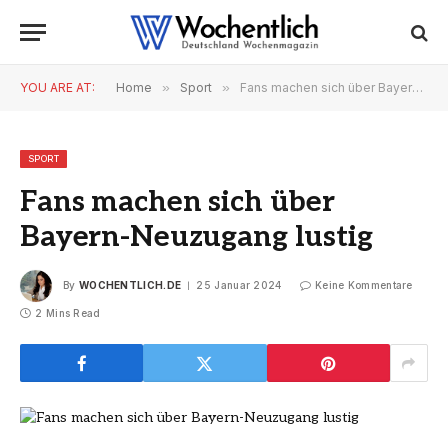
YOU ARE AT:
Home
»
Sport
»
Fans machen sich über Bayern-Neuzugang lustig
SPORT
Fans machen sich über
Bayern-Neuzugang lustig
By
WOCHENTLICH.DE
25 Januar 2024
Keine Kommentare
2 Mins Read