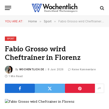
YOU ARE AT:
Home
»
Sport
»
Fabio Grosso wird Cheftrainer in Florenz
SPORT
Fabio Grosso wird
Cheftrainer in Florenz
By
WOCHENTLICH.DE
8 Juni 2026
Keine Kommentare
1 Min Read