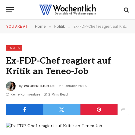
YOU ARE AT:
Home
»
Politik
»
Ex-FDP-Chef reagiert auf Kritik an Teneo-Job
POLITIK
Ex-FDP-Chef reagiert auf
Kritik an Teneo-Job
By
WOCHENTLICH.DE
25 Oktober 2025
Keine Kommentare
2 Mins Read