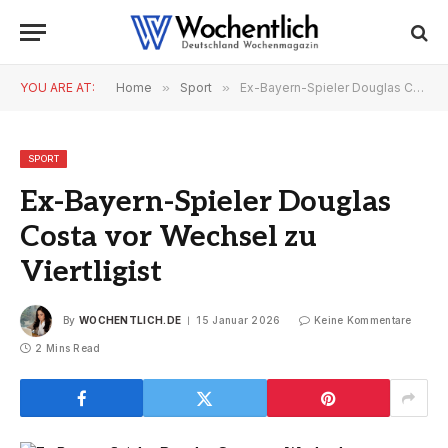
YOU ARE AT:
Home
»
Sport
»
Ex-Bayern-Spieler Douglas Costa vor Wechsel zu Viertligist
SPORT
Ex-Bayern-Spieler Douglas
Costa vor Wechsel zu
Viertligist
By
WOCHENTLICH.DE
15 Januar 2026
Keine Kommentare
2 Mins Read