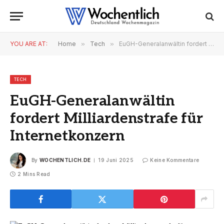
YOU ARE AT:
Home
»
Tech
»
EuGH-Generalanwältin fordert Milliardenstrafe für Internetkonzern
TECH
EuGH-Generalanwältin
fordert Milliardenstrafe für
Internetkonzern
By
WOCHENTLICH.DE
19 Juni 2025
Keine Kommentare
2 Mins Read