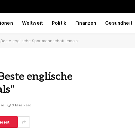
ionen
Weltweit
Politik
Finanzen
Gesundheit
„Beste englische Sportmannschaft jemals“
Beste englische
ls“
are
3 Mins Read
erest