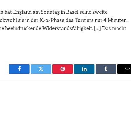
n hat England am Sonntag in Basel seine zweite
bwohl sie in der K.-o.-Phase des Turniers nur 4 Minuten
ine beeindruckende Widerstandsfähigkeit. […] Das macht
Facebook
Twitter
Pinterest
LinkedIn
Tumblr
E