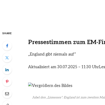
SHARE
Pressestimmen zum EM-Fi
„England gibt niemals auf“
Aktualisiert am 30.07.2025 – 11:30 Uhr
Les
Jubel den „Lionesses“: England ist zum zweiten Mal