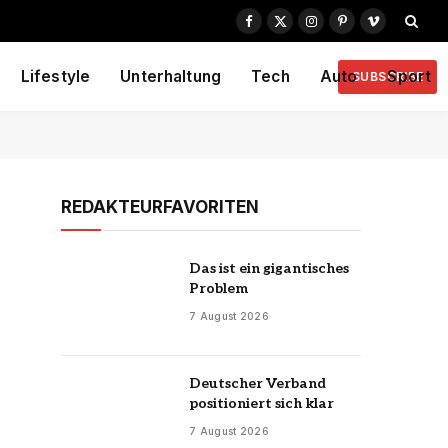
Facebook
X
Instagram
Pinterest
Vimeo
(Twitter)
Lifestyle
Unterhaltung
Tech
Auto
Sport
SUBSCRIBE
REDAKTEURFAVORITEN
Das ist ein gigantisches
Problem
7 August 2026
Deutscher Verband
positioniert sich klar
7 August 2026