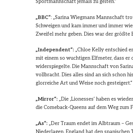
Sportmannschaft jemals zu gelten.“
„BBC“
: „Sarina Wiegmans Mannschaft trot
Schweigen und kam immer und immer wied
Zweifel mehr geben. Dies war der größte Er
„Independent“:
„Chloe Kelly entschied er
mit einem so wuchtigen Elfmeter, dass er
widerspiegelte. Die Mannschaft von Sarin
vollbracht. Dies alles sind an sich schon h
glorreiche Art und Weise noch gesteigert.“
„Mirror“:
„Die ‚Lionesses‘ haben es wiede
die Comeback-Queens auf dem Weg zum Fin
„
As“:
„Der Traum endet im Albtraum – Gesc
Niederlagen. England hat den spanischen 