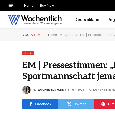
Home
Buy Now
Deutschland
Reg
YOU ARE AT:
Home
»
Sport
»
EM | Pressestimmen: 
SPORT
EM | Pressestimmen: „
Sportmannschaft jema
By
WOCHENTLICH.DE
31 Juli 2025
Keine Komment
Facebook
Twitter
Pint