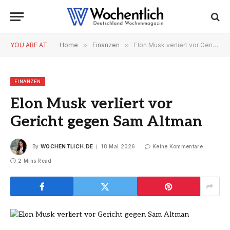
YOU ARE AT:
Home
»
Finanzen
»
Elon Musk verliert vor Gericht gegen Sam Altman
FINANZEN
Elon Musk verliert vor
Gericht gegen Sam Altman
By
WOCHENTLICH.DE
18 Mai 2026
Keine Kommentare
2 Mins Read