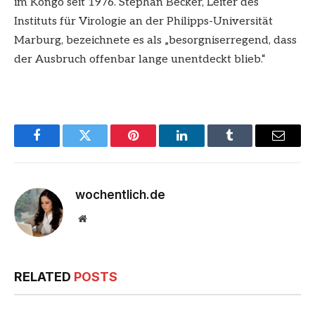
im Kongo seit 1976. Stephan Becker, Leiter des
Instituts für Virologie an der Philipps-Universität
Marburg, bezeichnete es als „besorgniserregend, dass
der Ausbruch offenbar lange unentdeckt blieb.“
Facebook
Twitter
Pinterest
LinkedIn
Tumblr
Email
wochentlich.de
Website
RELATED
POSTS