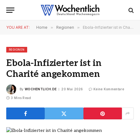
YOU ARE AT:
Home
»
Regionen
»
Ebola-Infizierter ist in Charité angekommen
REGIONEN
Ebola-Infizierter ist in
Charité angekommen
By
WOCHENTLICH.DE
20 Mai 2026
Keine Kommentare
3 Mins Read