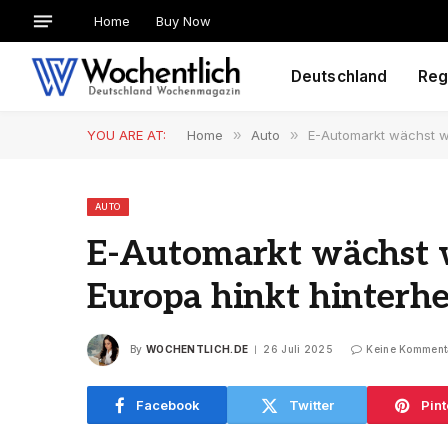
Home
Buy Now
Deutschland
Reg
YOU ARE AT:
Home
»
Auto
»
E-Automarkt wächst we
AUTO
E-Automarkt wächst w
Europa hinkt hinterhe
By
WOCHENTLICH.DE
26 Juli 2025
Keine Komment
Facebook
Twitter
Pint