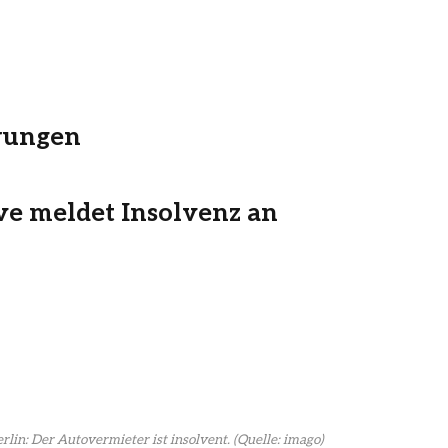
rungen
e meldet Insolvenz an
lin: Der Autovermieter ist insolvent.
(Quelle: imago)