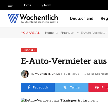
Home
Buy Now
Deutschland
Reg
YOU ARE AT:
Home
»
Finanzen
»
E-Auto-Vermieter 
FINANZEN
E-Auto-Vermieter aus 
By
WOCHENTLICH.DE
8 Juni 2026
Keine Kommenta
Facebook
Twitter
Pint