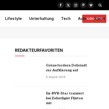
Facebook
X
Instagram
Pinterest
Vimeo
(Twitter)
Lifestyle
Unterhaltung
Tech
Auto
Sport
SUBSCRIBE
REDAKTEURFAVORITEN
Grüne fordern Dobrindt
zur Aufklärung auf
8 August 2026
Ex-BVB-Star trainiert
bei Zehntligist Flixton
mit