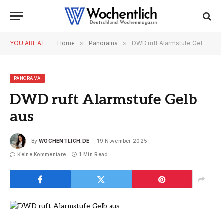
YOU ARE AT:
Home
»
Panorama
»
DWD ruft Alarmstufe Gelb aus
PANORAMA
DWD ruft Alarmstufe Gelb
aus
By
WOCHENTLICH.DE
19 November 2025
Keine Kommentare
1 Min Read