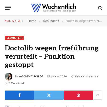
YOU ARE AT:
Home
»
Gesundheit
»
Doctolib wegen Irreführung verurteilt – Funktion gestoppt
GESUNDHEIT
Doctolib wegen Irreführung
verurteilt – Funktion
gestoppt
By
WOCHENTLICH.DE
15 Januar 2026
Keine Kommentare
2 Mins Read