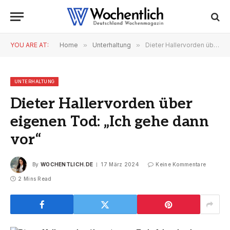
YOU ARE AT:
Home
»
Unterhaltung
»
Dieter Hallervorden über eigenen Tod: „Ich gehe dann vor“
UNTERHALTUNG
Dieter Hallervorden über
eigenen Tod: „Ich gehe dann
vor“
By
WOCHENTLICH.DE
17 März 2024
Keine Kommentare
2 Mins Read