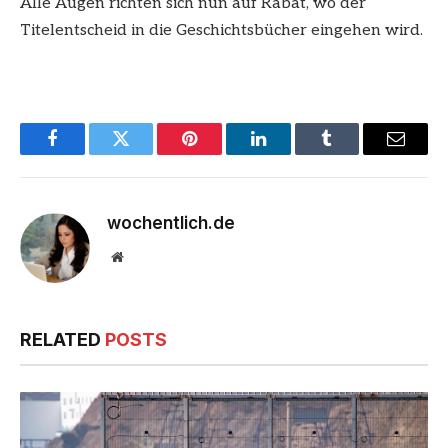
Alle Augen richten sich nun auf Rabat, wo der
Titelentscheid in die Geschichtsbücher eingehen wird.
Facebook
Twitter
Pinterest
LinkedIn
Tumblr
Email
wochentlich.de
Website
RELATED
POSTS