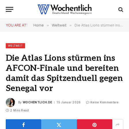
YOU ARE AT:
Home
»
Weltweit
»
Die Atlas Lions stürmen ins AFCON-Finale und bereiten damit das Spitzenduell gegen Senegal vor
WELTWEIT
Die Atlas Lions stürmen ins
AFCON-Finale und bereiten
damit das Spitzenduell gegen
Senegal vor
By
WOCHENTLICH.DE
15 Januar 2026
Keine Kommentare
2 Mins Read