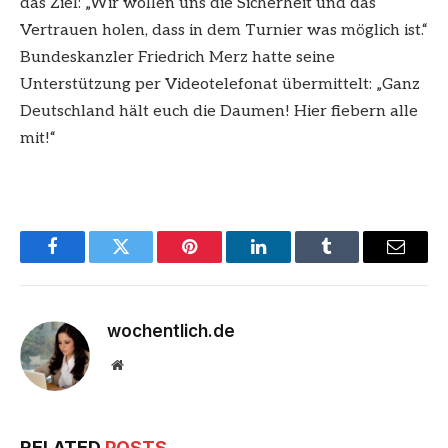
das Ziel: „Wir wollen uns die Sicherheit und das
Vertrauen holen, dass in dem Turnier was möglich ist.“
Bundeskanzler Friedrich Merz hatte seine
Unterstützung per Videotelefonat übermittelt: „Ganz
Deutschland hält euch die Daumen! Hier fiebern alle
mit!“
Facebook
Twitter
Pinterest
LinkedIn
Tumblr
Email
wochentlich.de
Website
RELATED
POSTS