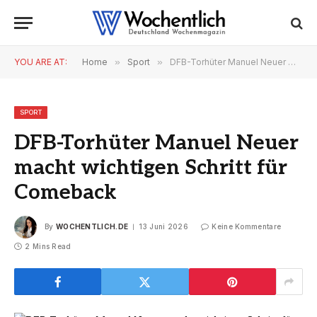
YOU ARE AT:
Home
»
Sport
»
DFB-Torhüter Manuel Neuer macht wichtigen Schritt für Comeback
SPORT
DFB-Torhüter Manuel Neuer
macht wichtigen Schritt für
Comeback
By
WOCHENTLICH.DE
13 Juni 2026
Keine Kommentare
2 Mins Read