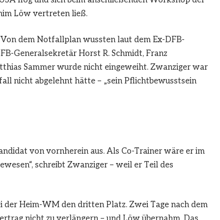
im Löw vertreten ließ.
r. Von dem Notfallplan wussten laut dem Ex-DFB-
 DFB-Generalsekretär Horst R. Schmidt, Franz
tthias Sammer wurde nicht eingeweiht. Zwanziger war
ll nicht abgelehnt hätte – „sein Pflichtbewusstsein
andidat von vornherein aus. Als Co-Trainer wäre er im
gewesen“, schreibt Zwanziger – weil er Teil des
ei der Heim-WM den dritten Platz. Zwei Tage nach dem
Vertrag nicht zu verlängern – und Löw übernahm. Das