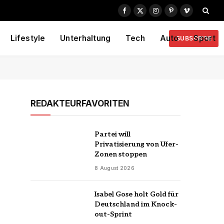
Facebook
X
Instagram
Pinterest
Vimeo
(Twitter)
Lifestyle
Unterhaltung
Tech
Auto
Sport
SUBSCRIBE
REDAKTEURFAVORITEN
Partei will
Privatisierung von Ufer-
Zonen stoppen
8 August 2026
Isabel Gose holt Gold für
Deutschland im Knock-
out-Sprint