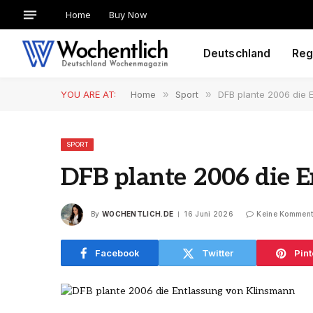
Home
Buy Now
Deutschland
Reg
YOU ARE AT:
Home
»
Sport
»
DFB plante 2006 die 
SPORT
DFB plante 2006 die 
By
WOCHENTLICH.DE
16 Juni 2026
Keine Komment
Facebook
Twitter
Pint