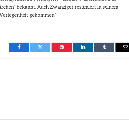
ärchen“ bekannt. Auch Zwanziger resümiert in seinem
ie Verlegenheit gekommen.“
Facebook
Twitter
Pinterest
LinkedIn
Tumblr
E