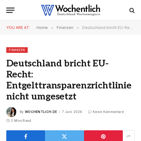
YOU ARE AT:
Home
»
Finanzen
»
Deutschland bricht EU-Recht: Entgelttransparenzrichtlinie nicht umgesetzt
FINANZEN
Deutschland bricht EU-
Recht:
Entgelttransparenzrichtlinie
nicht umgesetzt
By
WOCHENTLICH.DE
7 Juni 2026
Keine Kommentare
3 Mins Read