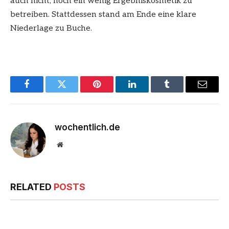
auch nicht, noch ein wenig Ergebniskosmetik zu
betreiben. Stattdessen stand am Ende eine klare
Niederlage zu Buche.
Facebook
Twitter
Pinterest
LinkedIn
Tumblr
Email
wochentlich.de
Website
RELATED
POSTS