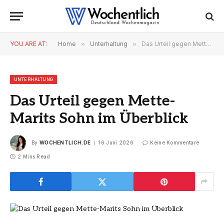
YOU ARE AT:
Home
»
Unterhaltung
»
Das Urteil gegen Mette-Marits Sohn im Überblick
UNTERHALTUNG
Das Urteil gegen Mette-
Marits Sohn im Überblick
By
WOCHENTLICH.DE
16 Juni 2026
Keine Kommentare
2 Mins Read