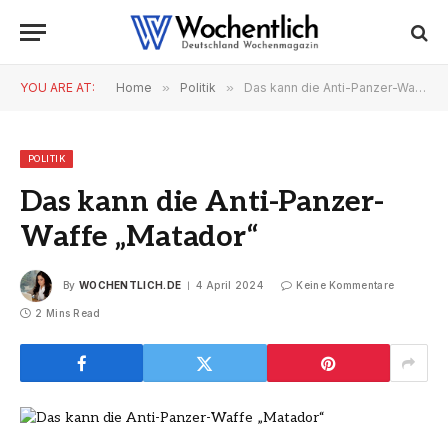
YOU ARE AT:
Home
»
Politik
»
Das kann die Anti-Panzer-Waffe „Matador“
POLITIK
Das kann die Anti-Panzer-
Waffe „Matador“
By
WOCHENTLICH.DE
4 April 2024
Keine Kommentare
2 Mins Read