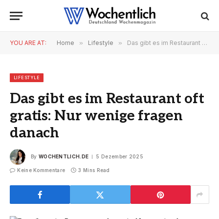
YOU ARE AT:
Home
»
Lifestyle
»
Das gibt es im Restaurant oft gratis: Nur wenige fragen danach
LIFESTYLE
Das gibt es im Restaurant oft
gratis: Nur wenige fragen
danach
By
WOCHENTLICH.DE
5 Dezember 2025
Keine Kommentare
3 Mins Read