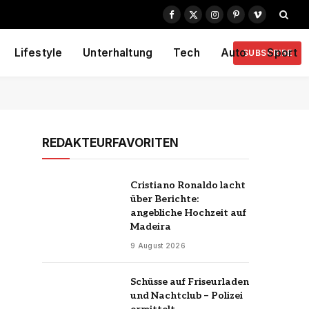
Facebook
X
Instagram
Pinterest
Vimeo
(Twitter)
Lifestyle
Unterhaltung
Tech
Auto
Sport
SUBSCRIBE
REDAKTEURFAVORITEN
Cristiano Ronaldo lacht
über Berichte:
angebliche Hochzeit auf
Madeira
9 August 2026
Schüsse auf Friseurladen
und Nachtclub – Polizei