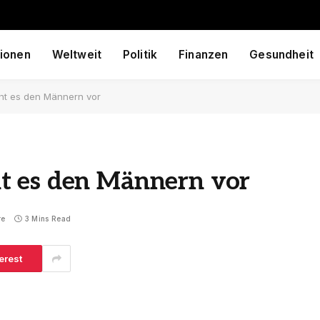
ionen
Weltweit
Politik
Finanzen
Gesundheit
t es den Männern vor
t es den Männern vor
re
3 Mins Read
erest