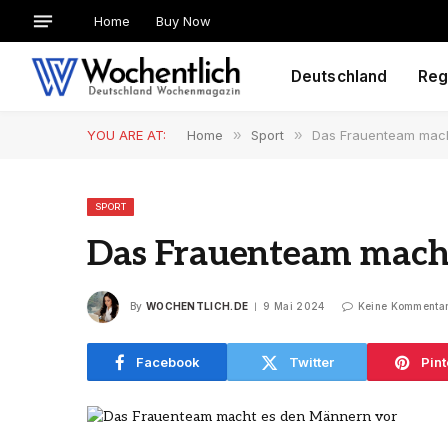
Home
Buy Now
Deutschland
Reg
YOU ARE AT:
Home
»
Sport
»
Das Frauenteam mach
SPORT
Das Frauenteam mach
By
WOCHENTLICH.DE
9 Mai 2024
Keine Kommenta
Facebook
Twitter
Pint