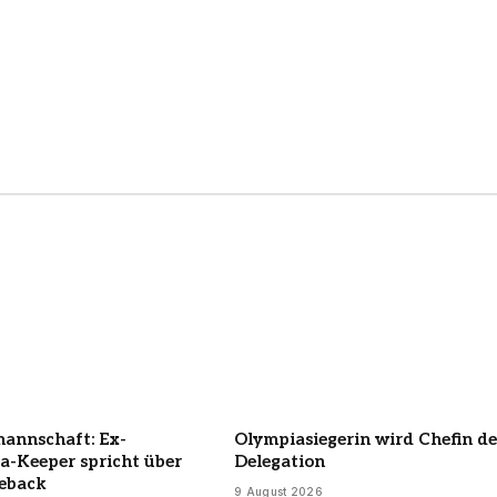
annschaft: Ex-
Olympiasiegerin wird Chefin de
a-Keeper spricht über
Delegation
eback
9 August 2026