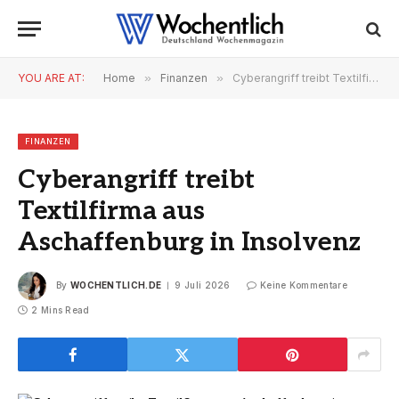
YOU ARE AT:
Home
»
Finanzen
»
Cyberangriff treibt Textilfirma aus Aschaffenburg in Insolvenz
FINANZEN
Cyberangriff treibt
Textilfirma aus
Aschaffenburg in Insolvenz
By
WOCHENTLICH.DE
9 Juli 2026
Keine Kommentare
2 Mins Read