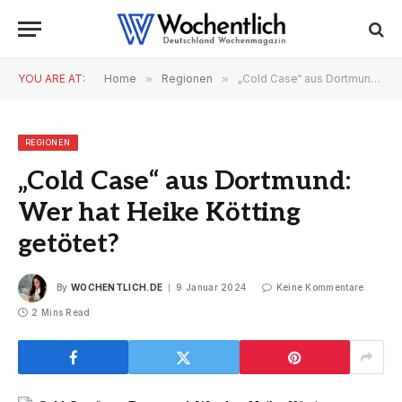
YOU ARE AT:
Home
»
Regionen
»
„Cold Case“ aus Dortmund: Wer hat Heike Kötting getötet?
REGIONEN
„Cold Case“ aus Dortmund:
Wer hat Heike Kötting
getötet?
By
WOCHENTLICH.DE
9 Januar 2024
Keine Kommentare
2 Mins Read