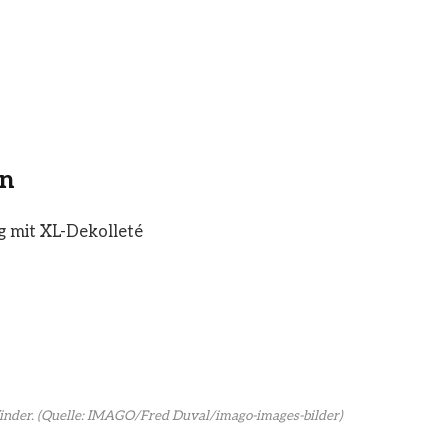
en
ag mit XL-Dekolleté
inder.
(Quelle: IMAGO/Fred Duval/imago-images-bilder)