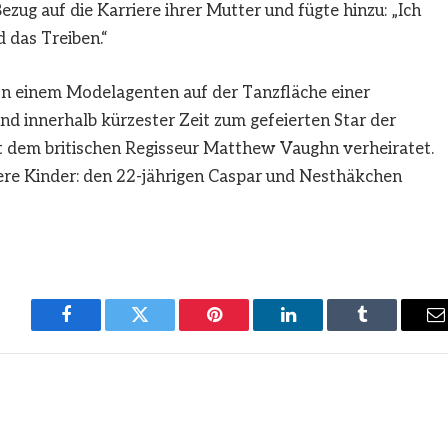
Bezug auf die Karriere ihrer Mutter und fügte hinzu: „Ich
 das Treiben.“
 von einem Modelagenten auf der Tanzfläche einer
d innerhalb kürzester Zeit zum gefeierten Star der
it dem britischen Regisseur Matthew Vaughn verheiratet.
re Kinder: den 22-jährigen Caspar und Nesthäkchen
Facebook
Twitter
Pinterest
LinkedIn
Tumblr
E