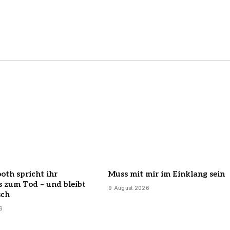
oth spricht ihr
Muss mit mir im Einklang sein
s zum Tod – und bleibt
9 August 2026
sch
6