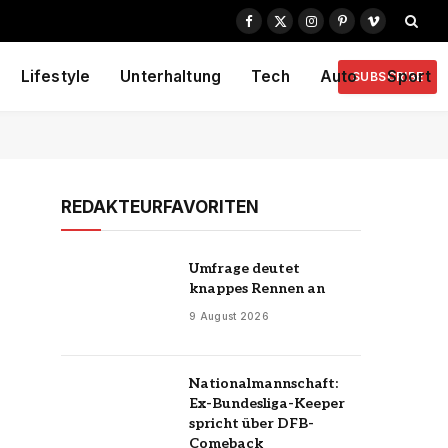
Facebook
X
Instagram
Pinterest
Vimeo
(Twitter)
Lifestyle
Unterhaltung
Tech
Auto
Sport
SUBSCRIBE
REDAKTEURFAVORITEN
Umfrage deutet
knappes Rennen an
9 August 2026
Nationalmannschaft:
Ex-Bundesliga-Keeper
spricht über DFB-
Comeback