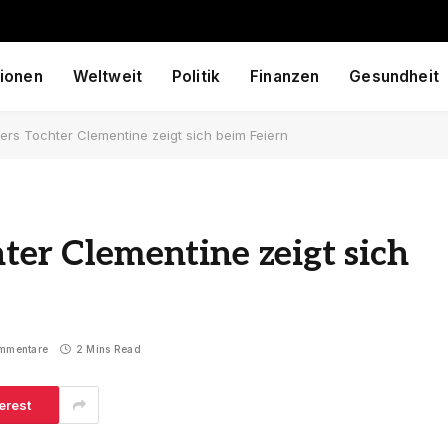
ionen
Weltweit
Politik
Finanzen
Gesundheit
fers Tochter Clementine zeigt sich beim Feiern
ter Clementine zeigt sich
mmentare
2 Mins Read
erest