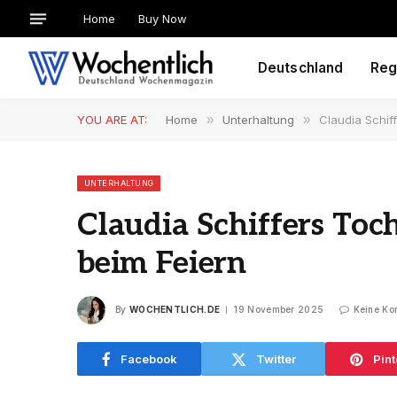
Home
Buy Now
Deutschland
Reg
YOU ARE AT:
Home
»
Unterhaltung
»
Claudia Schif
UNTERHALTUNG
Claudia Schiffers Toch
beim Feiern
By
WOCHENTLICH.DE
19 November 2025
Keine Ko
Facebook
Twitter
Pint