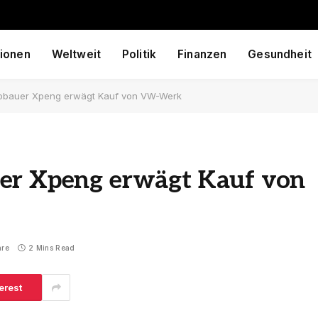
ionen
Weltweit
Politik
Finanzen
Gesundheit
tobauer Xpeng erwägt Kauf von VW-Werk
er Xpeng erwägt Kauf von
are
2 Mins Read
erest