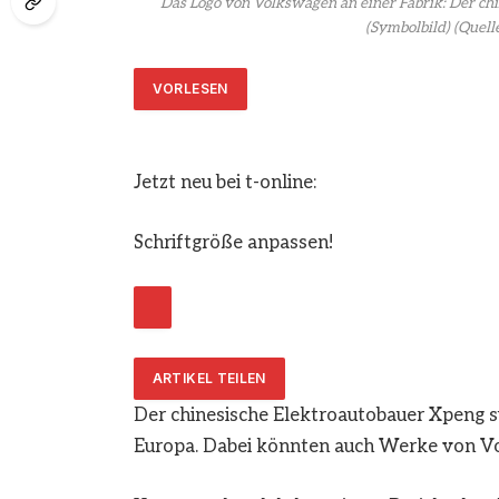
Das Logo von Volkswagen an einer Fabrik: Der c
(Symbolbild)
(Quell
VORLESEN
Jetzt neu bei t-online:
Schriftgröße anpassen!
ARTIKEL TEILEN
Der chinesische Elektroautobauer Xpeng s
Europa. Dabei könnten auch Werke von Vo