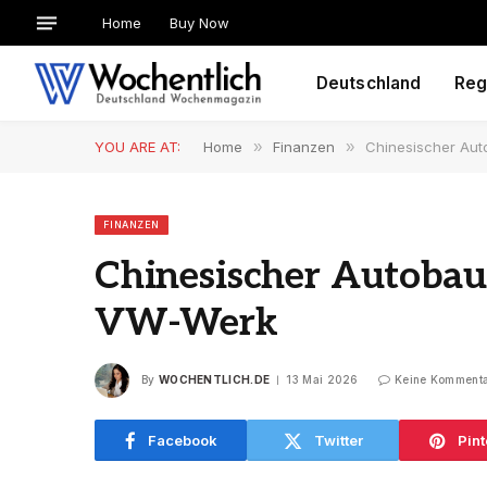
Home
Buy Now
Deutschland
Reg
YOU ARE AT:
Home
»
Finanzen
»
Chinesischer Au
FINANZEN
Chinesischer Autobau
VW-Werk
By
WOCHENTLICH.DE
13 Mai 2026
Keine Komment
Facebook
Twitter
Pint