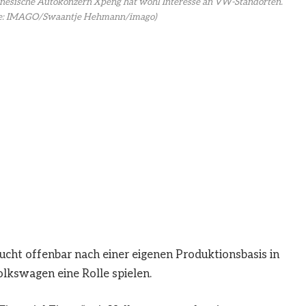
hinesische Autokonzern Xpeng hat wohl Interesse an VW-Standorten.
e: IMAGO/Swaantje Hehmann/imago)
ucht offenbar nach einer eigenen Produktionsbasis in
lkswagen eine Rolle spielen.