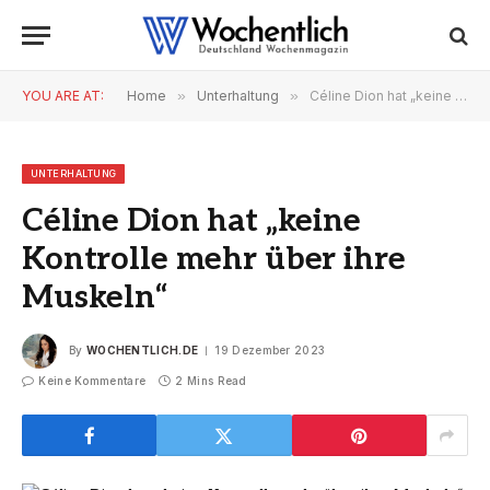
YOU ARE AT:
Home
»
Unterhaltung
»
Céline Dion hat „keine Kontrolle mehr über ihre Muskeln“
UNTERHALTUNG
Céline Dion hat „keine
Kontrolle mehr über ihre
Muskeln“
By
WOCHENTLICH.DE
19 Dezember 2023
Keine Kommentare
2 Mins Read