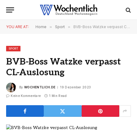
YOU ARE AT:
Home
»
Sport
»
BVB-Boss Watzke verpasst CL-Auslosung
SPORT
BVB-Boss Watzke verpasst
CL-Auslosung
By
WOCHENTLICH.DE
19 Dezember 2023
Keine Kommentare
1 Min Read