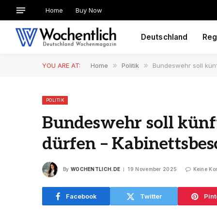
Home
Buy Now
Deutschland
Reg
YOU ARE AT:
Home
»
Politik
»
Bundeswehr soll kün
POLITIK
Bundeswehr soll künf
dürfen – Kabinettsbes
By
WOCHENTLICH.DE
19 November 2025
Keine Ko
Facebook
Twitter
Pint