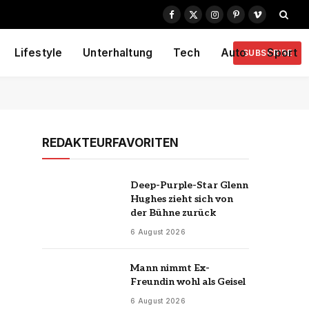
Facebook
X
Instagram
Pinterest
Vimeo
(Twitter)
Lifestyle
Unterhaltung
Tech
Auto
Sport
SUBSCRIBE
REDAKTEURFAVORITEN
Deep-Purple-Star Glenn
Hughes zieht sich von
der Bühne zurück
6 August 2026
Mann nimmt Ex-
Freundin wohl als Geisel
6 August 2026