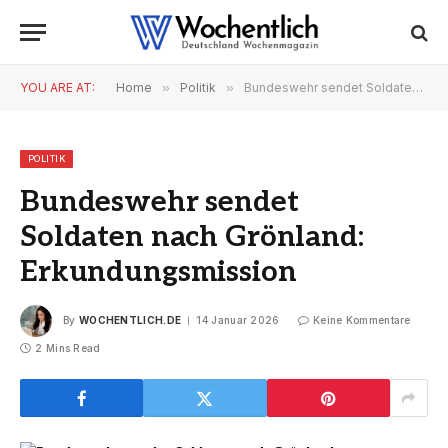
YOU ARE AT:
Home
»
Politik
»
Bundeswehr sendet Soldaten nach Grönland: Erkundungsmission
POLITIK
Bundeswehr sendet
Soldaten nach Grönland:
Erkundungsmission
By
WOCHENTLICH.DE
14 Januar 2026
Keine Kommentare
2 Mins Read