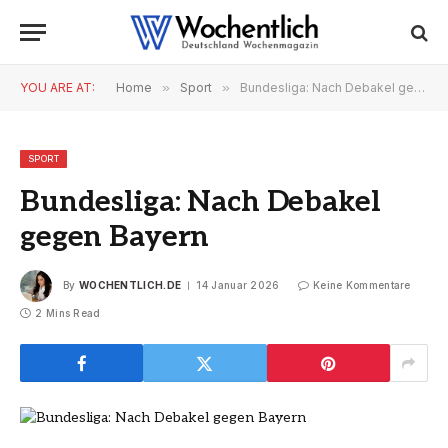
YOU ARE AT:
Home
»
Sport
»
Bundesliga: Nach Debakel gegen Bayern
SPORT
Bundesliga: Nach Debakel
gegen Bayern
By
WOCHENTLICH.DE
14 Januar 2026
Keine Kommentare
2 Mins Read