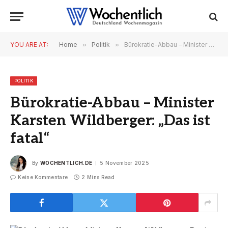
YOU ARE AT:
Home
»
Politik
»
Bürokratie-Abbau – Minister Karsten Wildberger: „Das ist fatal“
POLITIK
Bürokratie-Abbau – Minister
Karsten Wildberger: „Das ist
fatal“
By
WOCHENTLICH.DE
5 November 2025
Keine Kommentare
2 Mins Read