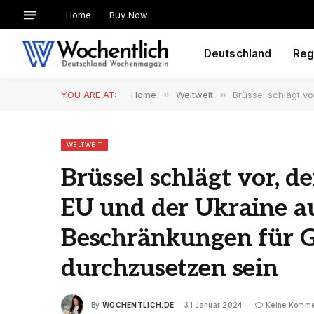
Home
Buy Now
Deutschland
Reg
YOU ARE AT:
Home
»
Weltweit
»
Brüssel schlägt vo
WELTWEIT
Brüssel schlägt vor, d
EU und der Ukraine a
Beschränkungen für G
durchzusetzen sein
By
WOCHENTLICH.DE
31 Januar 2024
Keine Komme