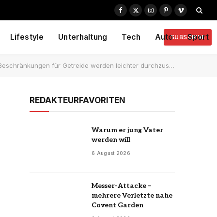
Facebook
X
Instagram
Pinterest
Vimeo
(Twitter)
Lifestyle
Unterhaltung
Tech
Auto
Sport
SUBSCRIBE
ränkungen für Getreide werden leichter durchzusetzen sein
REDAKTEURFAVORITEN
Warum er jung Vater
werden will
6 August 2026
Messer-Attacke –
mehrere Verletzte nahe
Covent Garden