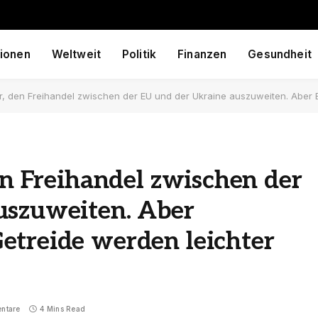
ionen
Weltweit
Politik
Finanzen
Gesundheit
r, den Freihandel zwischen der EU und der Ukraine auszuweiten. Aber Besch
en Freihandel zwischen der
uszuweiten. Aber
etreide werden leichter
ntare
4 Mins Read