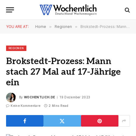
YOU ARE AT:
Home
»
Regionen
»
Brokstedt-Prozess: Mann stach 27 Mal auf 17-Jährige ein
REGIONEN
Brokstedt-Prozess: Mann
stach 27 Mal auf 17-Jährige
ein
By
WOCHENTLICH.DE
19 Dezember 2023
Keine Kommentare
2 Mins Read