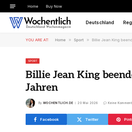
Home
Buy Now
Deutschland
Reg
YOU ARE AT:
Home
»
Sport
»
Billie Jean King bee
SPORT
Billie Jean King been
Jahren
By
WOCHENTLICH.DE
20 Mai 2026
Keine Komment
Facebook
Twitter
Pint