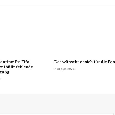
antino: Ex-Fifa-
Das wünscht er sich für die Fan
enthüllt fehlende
7 August 2026
tzung
6