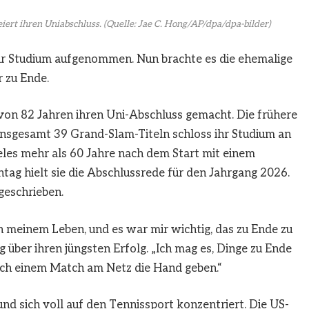
eiert ihren Uniabschluss.
(Quelle: Jae C. Hong/AP/dpa/dpa-bilder)
 ihr Studium aufgenommen. Nun brachte es die ehemalige
 zu Ende.
r von 82 Jahren ihren Uni-Abschluss gemacht. Die frühere
nsgesamt 39 Grand-Slam-Titeln schloss ihr Studium an
geles mehr als 60 Jahre nach dem Start mit einem
tag hielt sie die Abschlussrede für den Jahrgang 2026.
ngeschrieben.
in meinem Leben, und es war mir wichtig, das zu Ende zu
g über ihren jüngsten Erfolg. „Ich mag es, Dinge zu Ende
 nach einem Match am Netz die Hand geben.“
nd sich voll auf den Tennissport konzentriert. Die US-