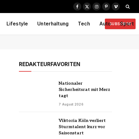
Facebook
X
Instagram
Pinterest
Vimeo
(Twitter)
Lifestyle
Unterhaltung
Tech
Auto
Sport
SUBSCRIBE
REDAKTEURFAVORITEN
Nationaler
Sicherheitsrat mit Merz
tagt
7 August 2026
Viktoria Köln verliert
Sturmtalent kurz vor
Saisonstart