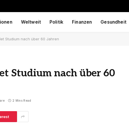
ionen
Weltweit
Politik
Finanzen
Gesundheit
ndet Studium nach über 60 Jahren
det Studium nach über 60
are
2 Mins Read
erest