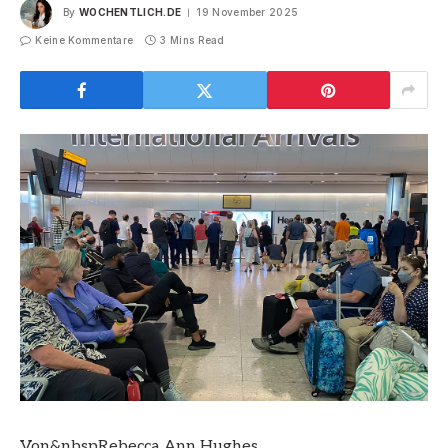
By
WOCHENTLICH.DE
19 November 2025
Keine Kommentare
3 Mins Read
Von&nbspRebecca Ann Hughes