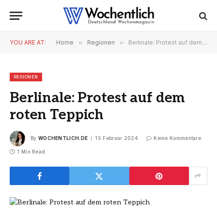
YOU ARE AT:
Home
»
Regionen
»
Berlinale: Protest auf dem roten Teppich
REGIONEN
Berlinale: Protest auf dem
roten Teppich
By
WOCHENTLICH.DE
15 Februar 2024
Keine Kommentare
1 Min Read