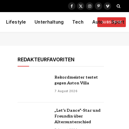
Facebook
X
Instagram
Pinterest
Vimeo
(Twitter)
Lifestyle
Unterhaltung
Tech
Auto
Sport
SUBSCRIBE
REDAKTEURFAVORITEN
Rekordmeister testet
gegen Aston Villa
7 August 2026
„Let’s Dance“-Star und
Freundin über
Altersunterschied