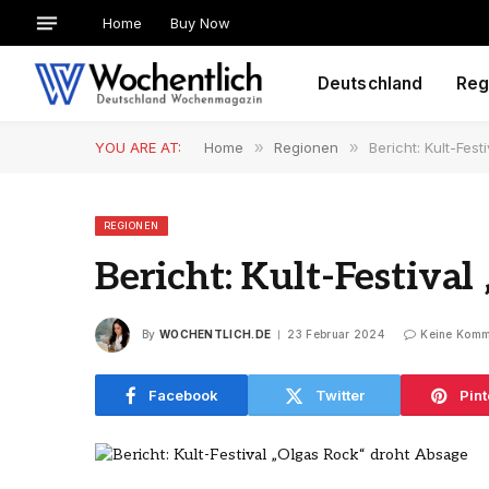
Home
Buy Now
Deutschland
Reg
YOU ARE AT:
Home
»
Regionen
»
Bericht: Kult-Fes
REGIONEN
Bericht: Kult-Festiva
By
WOCHENTLICH.DE
23 Februar 2024
Keine Komm
Facebook
Twitter
Pint