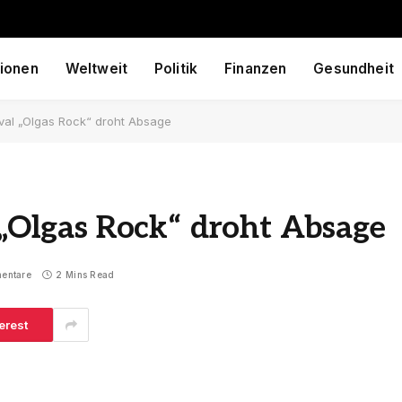
ionen
Weltweit
Politik
Finanzen
Gesundheit
tival „Olgas Rock“ droht Absage
l „Olgas Rock“ droht Absage
entare
2 Mins Read
erest