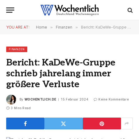
YOU ARE AT:
Home
»
Finanzen
»
Bericht: KaDeWe-Gruppe schrieb jahrelang immer größere Verluste
FINANZEN
Bericht: KaDeWe-Gruppe
schrieb jahrelang immer
größere Verluste
By
WOCHENTLICH.DE
15 Februar 2024
Keine Kommentare
3 Mins Read