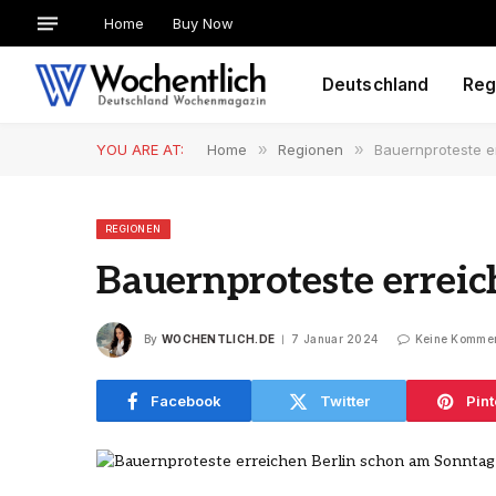
Home
Buy Now
Deutschland
Reg
YOU ARE AT:
Home
»
Regionen
»
Bauernproteste e
REGIONEN
Bauernproteste errei
By
WOCHENTLICH.DE
7 Januar 2024
Keine Komme
Facebook
Twitter
Pint