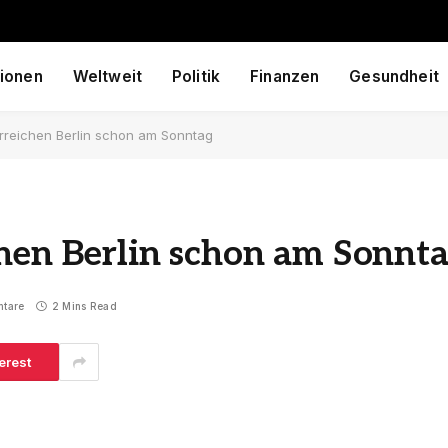
ionen
Weltweit
Politik
Finanzen
Gesundheit
rreichen Berlin schon am Sonntag
chen Berlin schon am Sonnt
ntare
2 Mins Read
erest