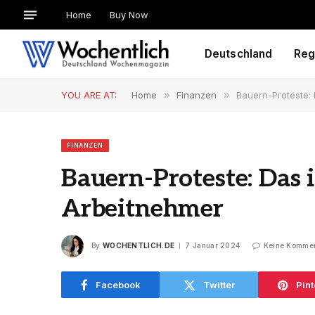
Home
Buy Now
Deutschland
Reg
YOU ARE AT:
Home
»
Finanzen
»
Bauern-Proteste: 
FINANZEN
Bauern-Proteste: Das 
Arbeitnehmer
By
WOCHENTLICH.DE
7 Januar 2024
Keine Komme
Facebook
Twitter
Pint