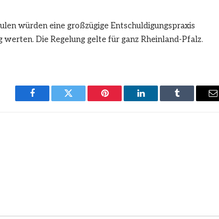
chulen würden eine großzügige Entschuldigungspraxis
 werten. Die Regelung gelte für ganz Rheinland-Pfalz.
Facebook
Twitter
Pinterest
LinkedIn
Tumblr
E