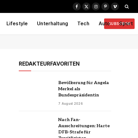
Facebook
X
Instagram
Pinterest
Vimeo
(Twitter)
Lifestyle
Unterhaltung
Tech
Auto
Sport
SUBSCRIBE
REDAKTEURFAVORITEN
Bevölkerung für Angela
Merkel als
Bundespräsidentin
7 August 2026
Nach Fan-
Ausschreitungen: Harte
DFB-Strafe für