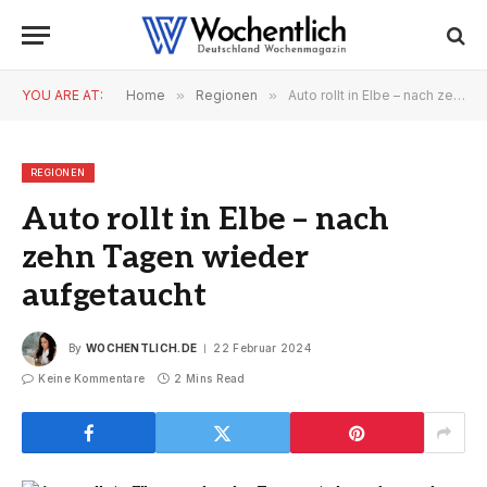
YOU ARE AT:
Home
»
Regionen
»
Auto rollt in Elbe – nach zehn Tagen wieder aufgetaucht
REGIONEN
Auto rollt in Elbe – nach
zehn Tagen wieder
aufgetaucht
By
WOCHENTLICH.DE
22 Februar 2024
Keine Kommentare
2 Mins Read