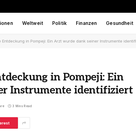
ionen
Weltweit
Politik
Finanzen
Gesundheit
ntdeckung in Pompeji: Ein Arzt wurde dank seiner Instrumente identifi
deckung in Pompeji: Ein
r Instrumente identifiziert
are
3 Mins Read
erest