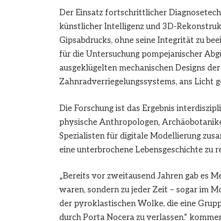
Der Einsatz fortschrittlicher Diagnosetec
künstlicher Intelligenz und 3D-Rekonstruk
Gipsabdrucks, ohne seine Integrität zu be
für die Untersuchung pompejanischer Abgü
ausgeklügelten mechanischen Designs der T
Zahnradverriegelungssystems, ans Licht g
Die Forschung ist das Ergebnis interdiszipl
physische Anthropologen, Archäobotanike
Spezialisten für digitale Modellierung zu
eine unterbrochene Lebensgeschichte zu re
„Bereits vor zweitausend Jahren gab es Me
waren, sondern zu jeder Zeit – sogar im 
der pyroklastischen Wolke, die eine Gruppe
durch Porta Nocera zu verlassen.“ komment