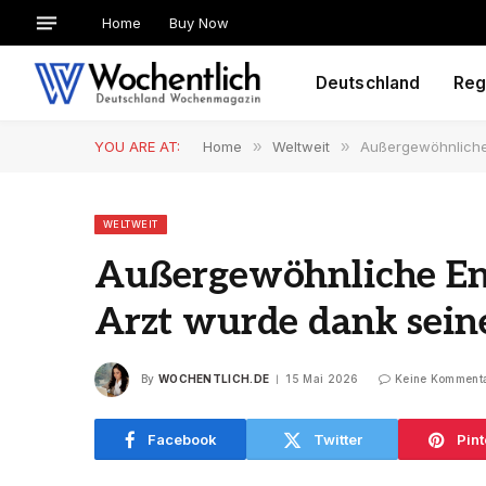
Home
Buy Now
Deutschland
Reg
YOU ARE AT:
Home
»
Weltweit
»
Außergewöhnliche E
WELTWEIT
Außergewöhnliche Ent
Arzt wurde dank seine
By
WOCHENTLICH.DE
15 Mai 2026
Keine Komment
Facebook
Twitter
Pint