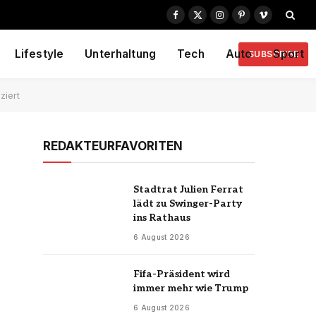
Facebook
X
Instagram
Pinterest
Vimeo
(Twitter)
Lifestyle
Unterhaltung
Tech
Auto
Sport
SUBSCRIBE
ziert
REDAKTEURFAVORITEN
Stadtrat Julien Ferrat
lädt zu Swinger-Party
ins Rathaus
6 August 2026
Fifa-Präsident wird
immer mehr wie Trump
6 August 2026