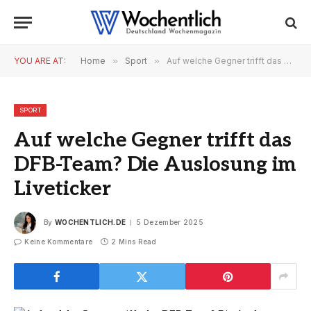
YOU ARE AT:
Home
»
Sport
»
Auf welche Gegner trifft das DFB-Team? Die Auslosung im Liveticker
SPORT
Auf welche Gegner trifft das
DFB-Team? Die Auslosung im
Liveticker
By
WOCHENTLICH.DE
5 Dezember 2025
Keine Kommentare
2 Mins Read